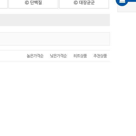
㉢ 단백질
㉢ 대장균군
㉥불소
㉥ 비소
㉦ 시안화물
㉦ 실리카
㉧ 이산화염소
㉧ 이산화탄소
㉧ 아황산염
㉧ 알루미늄
높은가격순
낮은가격순
히트상품
추천상품
㉧ 인산성 인
㉧ 오존
㉧ 일반세균
㉧ 유상균
㉨ 전시안
㉨ 지방 및 오일
㉩ 총크롬
㉩ 총질소
㉬ 필라민아밍
㉬ 포름알데히드
㉭ 하이드라진
㉭ 황화수소