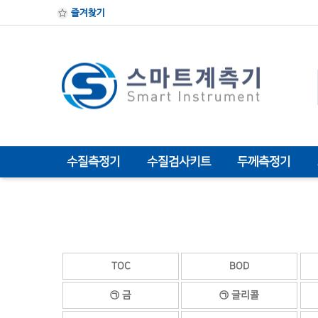
즐겨찾기
수질측정기
수질검사키트
두께측정기
TOC
BOD
㉠ 금
㉠ 글리콜