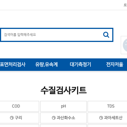
로
표면처리검사
유량,유속계
대기측정기
전자저울
수질검사키트
COD
pH
TDS
㉠ 구리
㉠ 과산화수소
㉠ 과아세트산