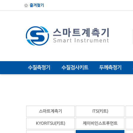
즐겨찾기
수질측정기
수질검사키트
두께측정기
스마트계측기
ITS(키트)
KYORITSU(키트)
제이비인스트루먼트