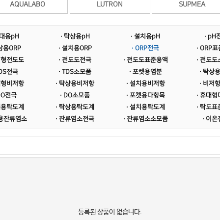
AQUALABO
LUTRON
SUPMEA
휴대용pH
· 탁상용pH
· 설치용pH
· pH
상용ORP
· 설치용ORP
· ORP전극
· ORP
치형전도도
· 전도도전극
· 전도도표준용액
· 전도
TDS전극
· TDS소모품
· 포켓용염분
· 탁상
대형비저항
· 탁상용비저항
· 설치용비저항
· 비저
 DO전극
· DO소모품
· 포켓용다항목
· 휴대
대용탁도계
· 탁상용탁도계
· 설치용탁도계
· 탁도
치용잔류염소
· 잔류염소전극
· 잔류염소소모품
· 이
등록된 상품이 없습니다.