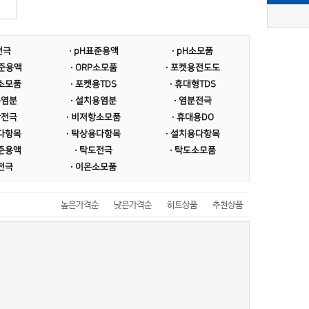
전극
· pH표준용액
· pH소모품
표준용액
· ORP소모품
· 포켓용전도도
도소모품
· 포켓용TDS
· 휴대형TDS
용염분
· 설치용염분
· 염분전극
항전극
· 비저항소모품
· 휴대용DO
형다항목
· 탁상용다항목
· 설치용다항목
표준용액
· 탁도전극
· 탁도소모품
온전극
· 이온소모품
높은가격순
낮은가격순
히트상품
추천상품