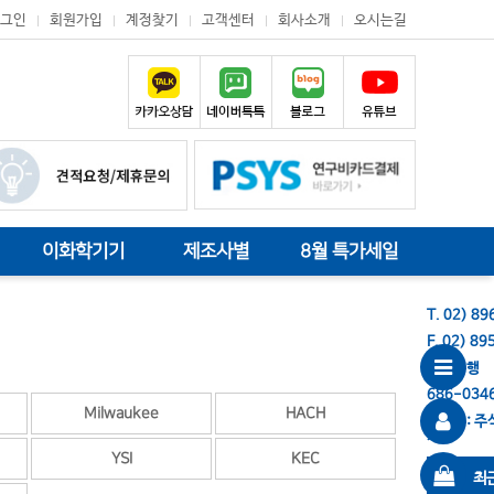
그인
회원가입
계정찾기
고객센터
회사소개
오시는길
이화학기기
제조사별
8월 특가세일
T. 02) 8
F. 02) 8
기업은행
686-034
Milwaukee
HACH
예금주: 
기
YSI
KEC
최근