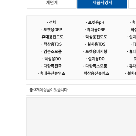
계면계
제품사양서
· 전체
· 포켓용pH
· 
· 포켓용ORP
· 휴대용ORP
· 탁
· 휴대용전도도
· 탁상용전도도
· 설
· 탁상용TDS
· 설치용TDS
· 
· 염분소모품
· 포켓용비저항
· 휴
· 탁상용DO
· 설치용DO
·
· 다항목전극
· 다항목소모품
· 휴
· 휴대용잔류염소
· 탁상용잔류염소
· 설
총 0
개의 상품이 있습니다.