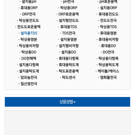
제품사양서
· 설치용pH
AQUALABO
· pH전극
· pH표준용액
LUTRON
· 휴대용ORP
· 탁상용ORP
· 설치용ORP
SUPMEA
· ORP전극
· ORP표준용액
· 휴대용전도도
· 탁상용전도도
· 설치형전도도
· 전도도전극
· 전도도표준용액
· 휴대용TDS
· 탁상용TDS
· 설치용TDS
· TDS전극
· 휴대용염분
· 탁상용염분
· 설치용염분
· 휴대용비저항
· 탁상용비저항
· 설치형비저항
· 휴대용DO
· 탁상용DO
· 설치용DO
· DO전극
· DO전해액
· 휴대용다항목
· 탁상용다항목
· 설치용다항목
· 휴대용탁도계
· 탁상용탁도계
· 설치용탁도계
· 탁도표준용액
· 케이블/케이스
· 암모늄전극
· 탁도센서
· 염화물전극
· 질산염전극
상품정렬