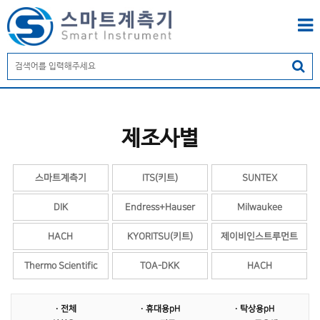
제조사별
스마트계측기
ITS(키트)
SUNTEX
DIK
Endress+Hauser
Milwaukee
HACH
KYORITSU(키트)
제이비인스트루먼트
Thermo Scientific
TOA-DKK
HACH
YSI
KEC
계면계
· 전체
· 휴대용pH
· 탁상용pH