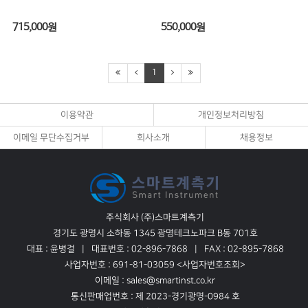
715,000
원
550,000
원
1
이용약관
개인정보처리방침
이메일 무단수집거부
회사소개
채용정보
주식회사 (주)스마트계측기
경기도 광명시 소하동 1345 광명테크노파크 B동 701호
대표 : 윤병걸
대표번호 : 02-896-7868
FAX : 02-895-7868
사업자번호 : 691-81-03059
<사업자번호조회>
이메일 : sales@smartinst.co.kr
통신판매업번호 : 제 2023-경기광명-0984 호