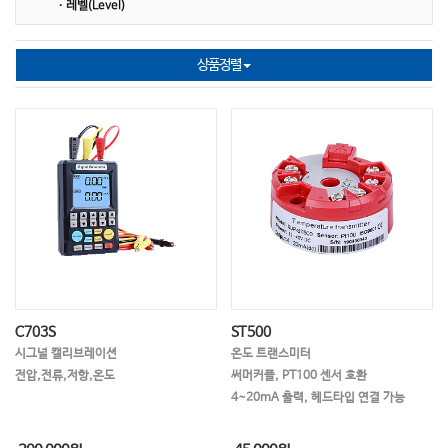
제품사양서
· 레벨(Level)
AQUALABO
LUTRON
SUPMEA
상품정렬
C703S
ST500
시그널 캘리브레이션
온도 트랜스미터
전압,전류,저항,온도
써머커플, PT100 센서 호환
4~20mA 출력, 헤드타입 연결 가능