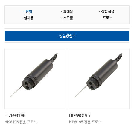
MLSS전극
염도계
염도전극
· 전체
· 휴대용
· 실험실용
다항목 측정기
다항목전극
SS 측정기
· 설치용
· 소모품
· 프로브
SS전극
비저항 측정기
비저항전극
상품정렬
표준시약
홀더지지대 중계박스
슬러지 계면계
농도계
염소이온
이온 ISE
이온전극
온도측정기
온도전극
BOD
COD
TOC
TN(총질소)
TP(총인)
NO2(아질산염)
NO3(질산염)
HN4(암모늄)
경도계
당도계
굴절계
교반기
HI7698196
HI7698195
HI98196 전용 프로브
HI98195 전용 프로브
멸균백
과산화수소
비색계