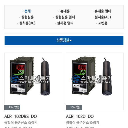
MLSS전극
염도계
염도전극
· 전체
· 휴대용
· 휴대용 멀티
다항목 측정기
다항목전극
SS 측정기
· 실험실용
· 실험실용 멀티
· 설치용(AC)
· 설치용(DC)
· 설치용 멀티
· 포켓용
SS전극
비저항 측정기
비저항전극
표준시약
홀더지지대 중계박스
슬러지 계면계
상품정렬
농도계
염소이온
이온 ISE
이온전극
온도측정기
온도전극
BOD
COD
TOC
TN(총질소)
TP(총인)
NO2(아질산염)
NO3(질산염)
HN4(암모늄)
경도계
당도계
굴절계
교반기
1%
적립
1%
적립
AER-102DRS-DO
AER-102D-DO
멸균백
과산화수소
비색계
광학식 용존산소 측정기
광학식 용존산소 측정기