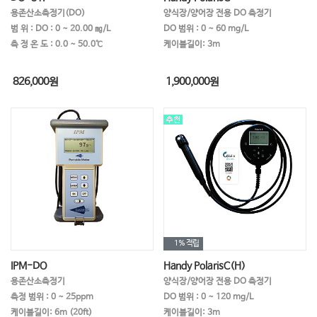
용존산소측정기(DO)
양식장/양어장 전용 DO 측정기
범 위 : DO : 0 ~ 20.00 ㎎/L
DO 범위 : 0 ~ 60 mg/L
측 정 온 도 : 0.0 ~ 50.0℃
케이블길이: 3m
826,000
원
1,900,000
원
1%
적립
IPM-DO
Handy PolarisC(H)
용존산소측정기
양식장/양어장 전용 DO 측정기
측정 범위 : 0 ~ 25ppm
DO 범위 : 0 ~ 120 mg/L
케이블길이: 6m (20ft)
케이블길이: 3m