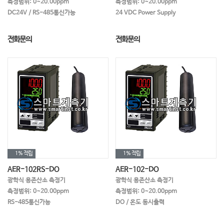
측정범위: 0~20.00ppm
측정범위: 0~20.00ppm
비중계
암모니아
시뮬레이터
DC24V / RS-485통신가능
24 VDC Power Supply
오일측정
용존수소,용존오존
아질산성질소
전화문의
전화문의
암모니아성질소
점도계
불소
분광광도계
자동적정장치
전처리 가열기
색도계
수분계
턴테이블
채수기
조도계
1%
적립
1%
적립
AER-102RS-DO
AER-102-DO
광학식 용존산소 측정기
광학식 용존산소 측정기
측정범위: 0~20.00ppm
측정범위: 0~20.00ppm
RS-485통신가능
DO / 온도 동시출력