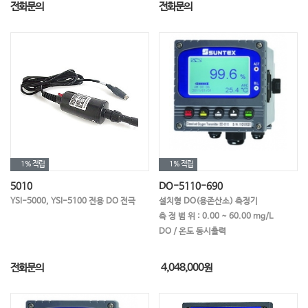
전화문의
전화문의
1%
적립
1%
적립
5010
DO-5110-690
YSI-5000, YSI-5100 전용 DO 전극
설치형 DO(용존산소) 측정기
측 정 범 위 : 0.00 ~ 60.00 mg/L
DO / 온도 동시출력
전화문의
4,048,000
원