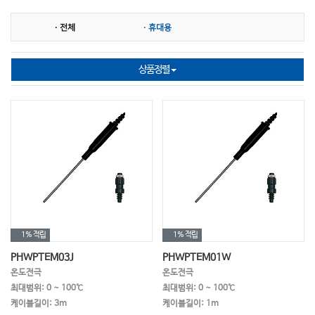
MLSS전극
염도계
염도전극
· 전체
· 휴대용
다항목 측정기
다항목전극
SS 측정기
SS전극
비저항 측정기
비저항전극
상품정렬
표준시약
홀더지지대 중계박스
슬러지 계면계
농도계
염소이온
이온 ISE
이온전극
온도측정기
온도전극
BOD
COD
TOC
TN(총질소)
TP(총인)
NO2(아질산염)
NO3(질산염)
HN4(암모늄)
경도계
1%
적립
1%
적립
PHWPTEM03J
PHWPTEM01W
당도계
굴절계
교반기
온도전극
온도전극
최대범위: 0 ~ 100℃
최대범위: 0 ~ 100℃
멸균백
과산화수소
비색계
케이블길이: 3m
케이블길이: 1m