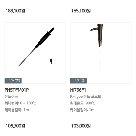
비중계
암모니아
시뮬레이터
188,100
원
155,100
원
오일측정
용존수소,용존오존
아질산성질소
암모니아성질소
점도계
불소
분광광도계
자동적정장치
전처리 가열기
색도계
수분계
턴테이블
채수기
조도계
1%
적립
1%
적립
PH5TEM01P
HI766E1
온도전극
K-Type 온도 프로브
최대범위: 0 ~ 100℃
최대온도: 900℃
케이블길이: 1m
케이블길이: 1m
106,700
원
103,000
원