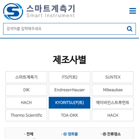
제조사별
스마트계측기
ITS(키트)
SUNTEX
DIK
Endress+Hauser
Milwaukee
HACH
KYORITSU(키트)
제이비인스트루먼트
Thermo Scientific
TOA-DKK
HACH
YSI
KEC
계면계
· 전체
· ㉧ 염화물
· ㉨ 잔류염소