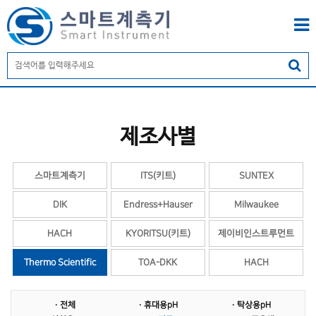
제조사별
스마트계측기
ITS(키트)
SUNTEX
DIK
Endress+Hauser
Milwaukee
HACH
KYORITSU(키트)
제이비인스트루먼트
Thermo Scientific
TOA-DKK
HACH
YSI
KEC
계면계
· 전체
· 휴대용pH
· 탁상용pH