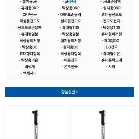
제품사양서
· 설치용pH
AQUALABO
· pH전극
· pH표준용액
LUTRON
· 휴대용ORP
· 탁상용ORP
· 설치용ORP
SUPMEA
· ORP전극
· ORP표준용액
· 휴대용전도도
· 탁상용전도도
· 설치형전도도
· 전도도전극
· 전도도표준용액
· 휴대형TDS
· 탁상용TDS
· 휴대형염분
· 탁상용염분
· 휴대형비저항
· 탁상용비저항
· 설치용비저항
· 휴대용DO
· 탁상용DO
· 설치용DO
· DO전극
· 휴대형다항목
· 탁상용다항목
· 휴대형이온
· 탁상용이온
· 이온전극
· 휴대용탁도계
· 비색계
· 온도전극
· 시약
· 액세서리
상품정렬