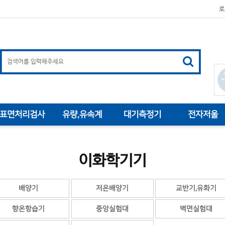
로
표면처리검사
유량,유속계
대기측정기
전자저울
이화학기기
배양기
저온배양기
교반기,유화기
향온항습기
중앙실험대
벽면실험대