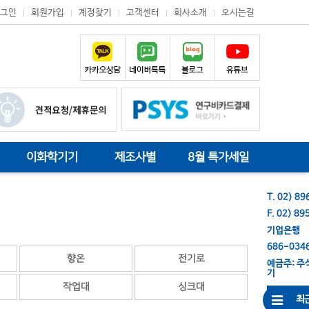
그인
회원가입
계정찾기
고객센터
회사소개
오시는길
이화학기기
제조사별
8월 특가세일
T. 02) 8
F. 02) 8
기업은행
686-034
향온
전기로
예금주: 
기
작업대
싱크대
최근