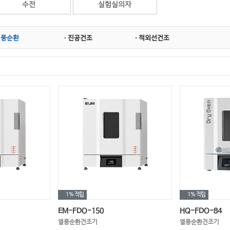
수전
실험실의자
열풍순환
· 진공건조
· 적외선건조
1%
적립
1%
적립
EM-FDO-150
HQ-FDO-84
열풍순환건조기
열풍순환건조기