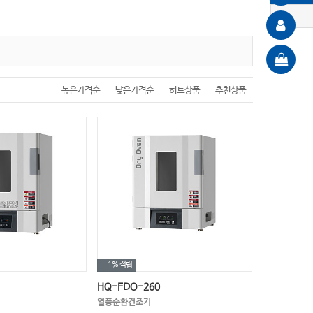
높은가격순
낮은가격순
히트상품
추천상품
1%
적립
HQ-FDO-260
열풍순환건조기