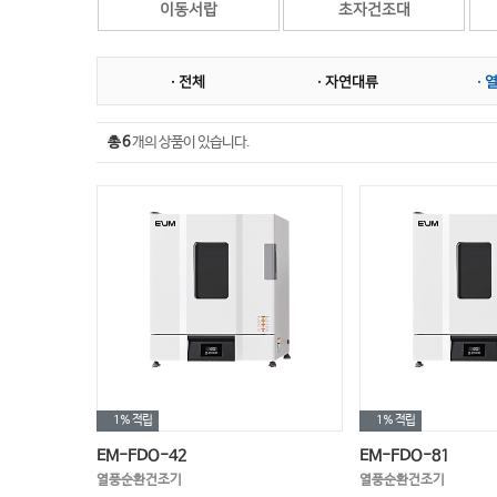
이동서랍
초자건조대
· 전체
· 자연대류
· 
총 6
개의 상품이 있습니다.
1%
적립
1%
적립
EM-FDO-42
EM-FDO-81
열풍순환건조기
열풍순환건조기