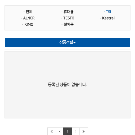
진동계
풍량계
VOC측정기
· 전체
· 휴대용
· TSI
Particle Counter
풍속계
기상관측기
· ALNOR
· TESTO
· Kestrel
· KIMO
· 설치용
온도계
진공측정기
미세먼지측정기
차압계
누설탐지기
압력계
상품정렬
일사량계
등록된 상품이 없습니다.
1