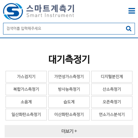
대기측정기
가스검지기
가연성가스측정기
디지털분진계
복합가스측정기
방사능측정기
산소측정기
소음계
습도계
오존측정기
일산화탄소측정기
이산화탄소측정기
연소가스분석기
이온측정기
자외선측정기
RPM
더보기 +