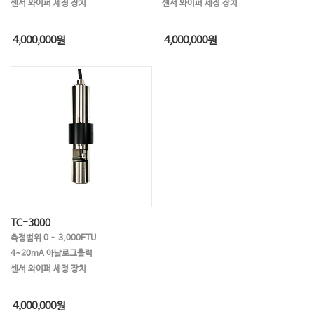
센서 와이퍼 세정 장치
센서 와이퍼 세정 장치
비중계
암모니아
시뮬레이터
오일측정
용존수소,용존오존
아질산성질소
4,000,000
원
4,000,000
원
암모니아성질소
점도계
불소
분광광도계
자동적정장치
전처리 가열기
색도계
수분계
턴테이블
채수기
조도계
TC-3000
측정범위 0 ~ 3,000FTU
4~20mA 아날로그출력
센서 와이퍼 세정 장치
4,000,000
원