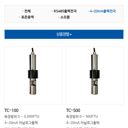
MLSS전극
염도계
염도전극
· 전체
· RS485출력전극
· 4~20mA출력전극
다항목 측정기
다항목전극
SS 측정기
· 표준용액
· 소모품
SS전극
비저항 측정기
비저항전극
상품정렬
표준시약
홀더지지대 중계박스
슬러지 계면계
농도계
염소이온
이온 ISE
이온전극
온도측정기
온도전극
BOD
COD
TOC
TN(총질소)
TP(총인)
NO2(아질산염)
NO3(질산염)
HN4(암모늄)
경도계
당도계
굴절계
교반기
TC-100
TC-500
측정범위 0 ~ 3,000FTU
측정범위 0 ~ 500FTU
멸균백
과산화수소
비색계
4~20mA 아날로그출력
4~20mA 아날로그출력