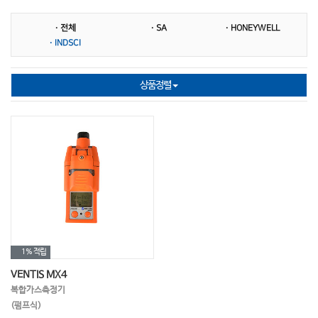
진동계
풍량계
VOC측정기
· 전체
· SA
· HONEYWELL
Particle Counter
풍속계
기상관측기
· INDSCI
온도계
진공측정기
미세먼지측정기
상품정렬
차압계
누설탐지기
압력계
일사량계
1%
적립
VENTIS MX4
복합가스측정기
(펌프식)