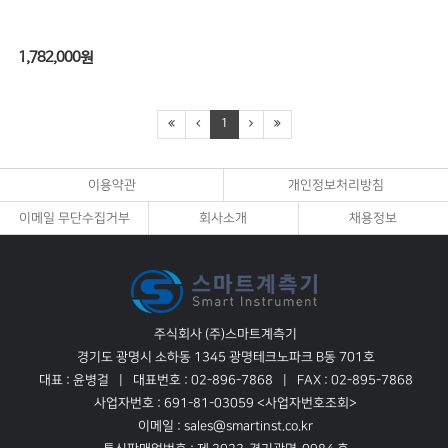
1,782,000
원
1
이용약관
개인정보처리방침
이메일 무단수집거부
회사소개
채용정보
주식회사 (주)스마트계측기
경기도 광명시 소하동 1345 광명테크노파크 B동 701호
대표 : 윤병걸
대표번호 : 02-896-7868
FAX : 02-895-7868
사업자번호 : 691-81-03059
<사업자번호조회>
이메일 : sales@smartinst.co.kr