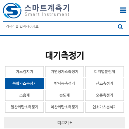
대기측정기
가스검지기
가연성가스측정기
디지털분진계
복합가스측정기
방사능측정기
산소측정기
소음계
습도계
오존측정기
일산화탄소측정기
이산화탄소측정기
연소가스분석기
이온측정기
자외선측정기
RPM
더보기 +