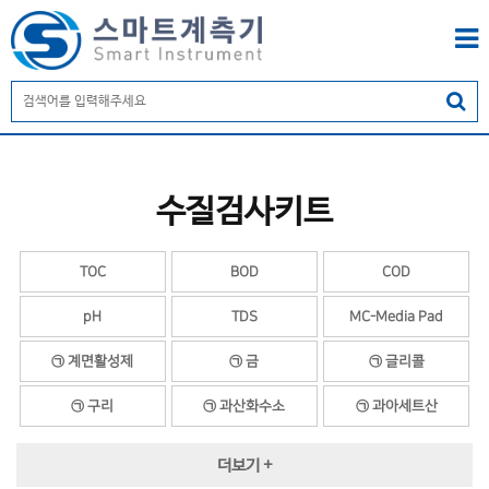
수질검사키트
TOC
BOD
COD
pH
TDS
MC-Media Pad
㉠ 계면활성제
㉠ 금
㉠ 글리콜
㉠ 구리
㉠ 과산화수소
㉠ 과아세트산
㉠ 과황산염
㉠ 과망간산염
㉠ 과초산
더보기 +