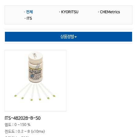
㉠ 규산염
㉡ 납
㉡ 니켈
· 전체
· KYORITSU
· CHEMetrics
㉢ 다항목
㉢ 단백질
㉢ 대장균군
· ITS
㉣ 리스테리아용
㉤ 마그네슘
㉤ 망간
상품정렬
㉤ 몰리브데이트
㉥ 박테리아
㉥불소
㉥ 비소
㉥ 비타민
㉥ 브롬
㉥ 붕소
㉦ 산화방지제
㉦ 산가페이퍼
㉦ 시안화물
㉦ 실리카
㉦ 3가철
㉦ 세제
㉦ 수은
㉧ 은
㉧ 2가철
㉧ 이산화염소
㉧ 이산화탄소
㉧ 인산염
㉧ 아염소산나트륨
㉧ 아질산염
ITS-482028-B-50
염도 : 0 ~150 %
㉧ 아질산성질소
㉧ 아연
㉧ 아황산염
전도도 : 0.2 ~ 8 (x10ms)