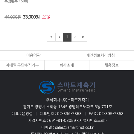
측정횟수 : 50회
㉧ 알루미늄
㉧ 알카리도
㉧ 암모늄
㉧ 암모니아
㉧ 암모늄질소
㉧ 암모니아성질소
44,000원
33,000
원
25%
㉧ 인산성 인
㉧ 오존
㉧ 요오드
1
㉧ 용존산소(DO)
㉧ 염화물
㉧ 염도
㉧ 6가크롬
㉧ 일반세균
㉧ 유상균
이용약관
개인정보처리방침
㉨ 잔류염소
㉨ 잔류경도
㉨ 잔류농약
이메일 무단수집거부
회사소개
채용정보
㉨ 질산염
㉨ 질산성질소
㉨ 전시안
㉨ 지방 및 오일
㉨ 전기전도도
㉩ 총시안
주식회사 (주)스마트계측기
㉩ 철(Fe)
㉩ 총경도
㉩ 총대장균
경기도 광명시 소하동 1345 광명테크노파크 B동 701호
㉩ 총크롬
㉩ 총질소
㉩ 총중금속
대표 : 윤병걸
대표번호 : 02-896-7868
FAX : 02-895-7868
사업자번호 : 691-81-03059
<사업자번호조회>
㉩ 총잔류염소
㉩ 총염소
㉬팔라듐
이메일 : sales@smartinst.co.kr