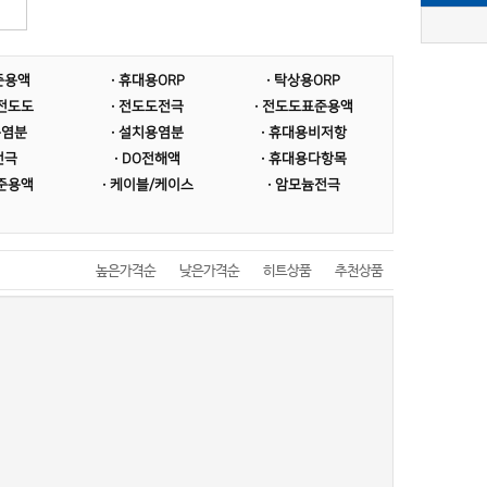
표준용액
· 휴대용ORP
· 탁상용ORP
형전도도
· 전도도전극
· 전도도표준용액
용염분
· 설치용염분
· 휴대용비저항
전극
· DO전해액
· 휴대용다항목
표준용액
· 케이블/케이스
· 암모늄전극
높은가격순
낮은가격순
히트상품
추천상품