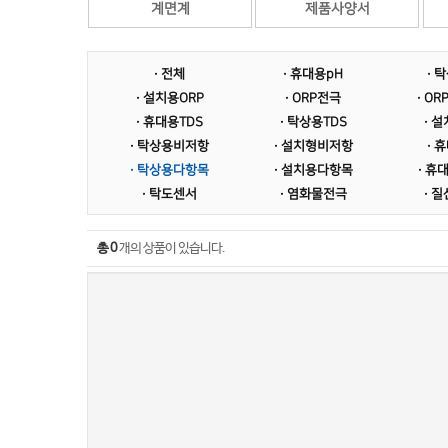
계면계
제품사양서
· 전체
· 휴대용pH
· 
· 설치용ORP
· ORP전극
· O
· 휴대용TDS
· 탁상용TDS
· 
· 탁상용비저항
· 설치형비저항
· 
· 탁상용다항목
· 설치용다항목
· 휴
· 탁도센서
· 염화물전극
· 
총 0
개의 상품이 있습니다.