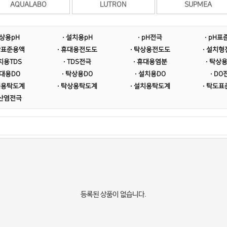
AQUALABO
LUTRON
SUPMEA
탁상용pH
· 설치용pH
· pH전극
· pH
RP표준용액
· 휴대용전도도
· 탁상용전도도
· 설치
설치용TDS
· TDS전극
· 휴대용염분
· 탁상
휴대용DO
· 탁상용DO
· 설치용DO
· DO
대용탁도계
· 탁상용탁도계
· 설치용탁도계
· 탁도
질산염전극
등록된 상품이 없습니다.