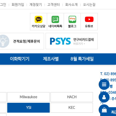
그인
회원가입
계정찾기
고객센터
회사소개
오시는길
이화학기기
제조사별
8월 특가세일
T. 02) 8
F. 02) 8
기업은행
686-034
Milwaukee
HACH
예금주: 
기
YSI
KEC
최근