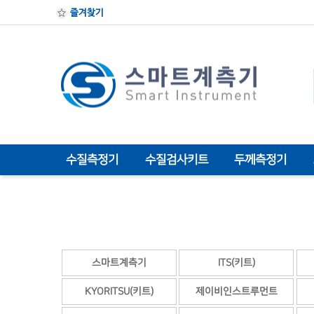
즐겨찾기
수질측정기
수질검사키트
두께측정기
스마트계측기
ITS(키트)
KYORITSU(키트)
제이비인스트루먼트