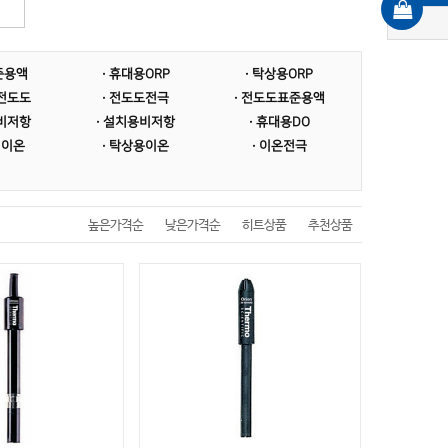
표준용액
· 휴대용ORP
· 탁상용ORP
형전도도
· 전도도전극
· 전도도표준용액
용비저항
· 설치용비저항
· 휴대용DO
형이온
· 탁상용이온
· 이온전극
높은가격순
낮은가격순
히트상품
추천상품