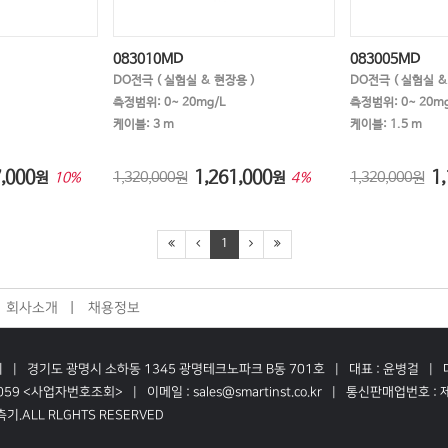
083010MD
083005MD
DO전극 ( 실험실 & 현장용 )
DO전극 ( 실험실 &
측정범위: 0~ 20mg/L
측정범위: 0~ 20mg
케이블: 3 m
케이블: 1.5 m
,000
1,261,000
1,
원
1,320,000원
원
1,320,000원
10%
4%
1
회사소개
채용정보
기
경기도 광명시 소하동 1345 광명테크노파크 B동 701호
대표 : 윤병걸
059
<사업자번호조회>
이메일 : sales@smartinst.co.kr
통신판매업번호 : 제
기.ALL RLGHTS RESERVED