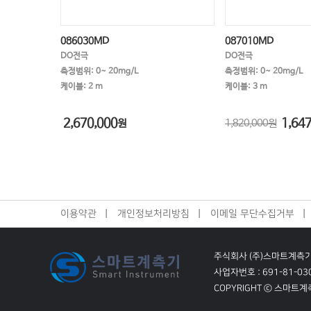
086030MD
087010MD
DO전극
DO전극
측정범위: 0~ 20mg/L
측정범위: 0~ 20mg/L
케이블: 2 m
케이블: 3 m
2,670,000
1,647
원
1,820,000원
이용약관
개인정보처리방침
이메일 무단수집거부
주식회사 (주)스마트계측
사업자번호 : 691-81-03
COPYRIGHT ⓒ 스마트계측