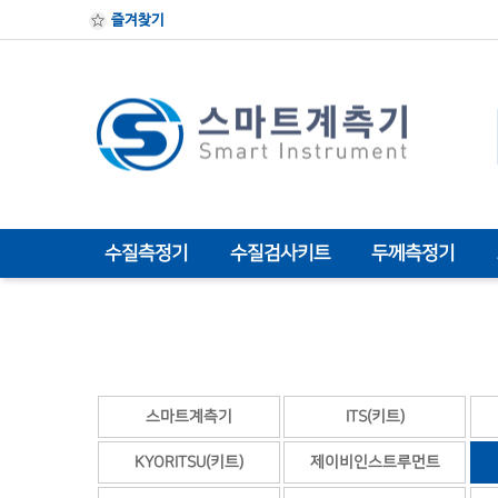
즐겨찾기
수질측정기
수질검사키트
두께측정기
스마트계측기
ITS(키트)
KYORITSU(키트)
제이비인스트루먼트