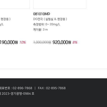
081010MD
 현장용 )
DO전극 ( 실험실 & 현장용 )
/L
측정범위: 0~ 20mg/L
케이블: 3 m
190,000
920,000
원
1,000,000원
원
10%
8%
대표번호 : 02-896-7868
FAX : 02-895-7868
 2023-경기광명-0984 호