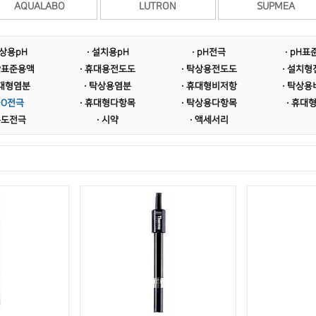
AQUALABO
LUTRON
SUPMEA
탁상용pH
· 설치용pH
· pH전극
· pH
RP표준용액
· 휴대용전도도
· 탁상용전도도
· 설치
휴대형염분
· 탁상용염분
· 휴대형비저항
· 탁상
 DO전극
· 휴대형다항목
· 탁상용다항목
· 휴대
온도전극
· 시약
· 액세서리