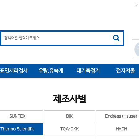
로
표면처리검사
유량,유속계
대기측정기
전자저울
제조사별
SUNTEX
DIK
Endress+Hauser
Thermo Scientific
TOA-DKK
HACH