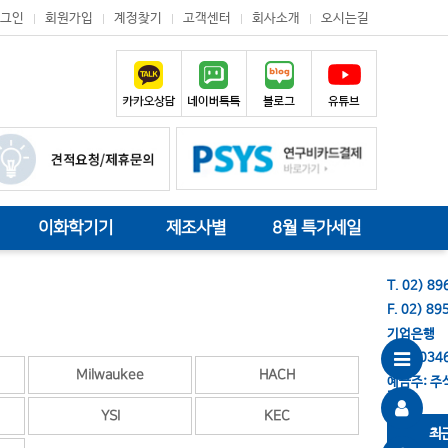
그인
회원가입
계정찾기
고객센터
회사소개
오시는길
이화학기기
제조사별
8월 특가세일
T. 02) 8
F. 02) 8
기업은행
686-034
Milwaukee
HACH
예금주: 
기
YSI
KEC
최근