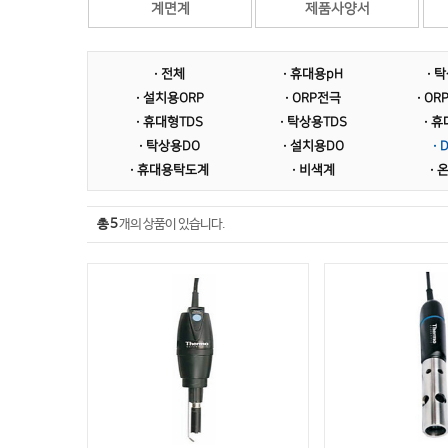
계면계
제품사양서
· 전체
· 휴대용pH
· 
· 설치용ORP
· ORP전극
· O
· 휴대형TDS
· 탁상용TDS
· 
· 탁상용DO
· 설치용DO
·
· 휴대용탁도계
· 비색계
· 
총 5
개의 상품이 있습니다.